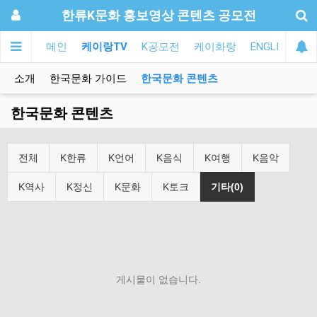
한류K문화 홍보영상 콘텐츠 공모전
메인
케이랑TV
K공모전
케이화랑
ENGLISH
소개
한국문화 가이드
한국문화 콘텐츠
한국문화 콘텐츠
전체
K한류
K언어
K음식
K여행
K음악
K역사
K정신
K문화
K토크
기타(0)
게시물이 없습니다.